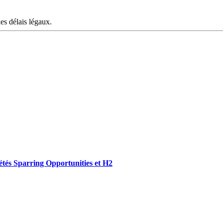
les délais légaux.
iétés Sparring Opportunities et H2