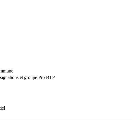
commune
nsignations et groupe Pro BTP
iel