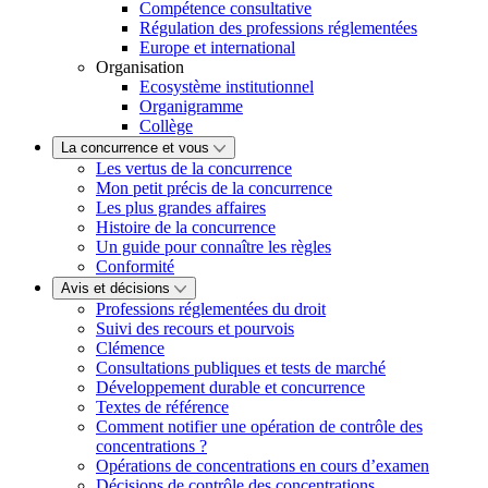
Compétence consultative
Régulation des professions réglementées
Europe et international
Organisation
Ecosystème institutionnel
Organigramme
Collège
La concurrence et vous
Les vertus de la concurrence
Mon petit précis de la concurrence
Les plus grandes affaires
Histoire de la concurrence
Un guide pour connaître les règles
Conformité
Avis et décisions
Professions réglementées du droit
Suivi des recours et pourvois
Clémence
Consultations publiques et tests de marché
Développement durable et concurrence
Textes de référence
Comment notifier une opération de contrôle des
concentrations ?
Opérations de concentrations en cours d’examen
Décisions de contrôle des concentrations