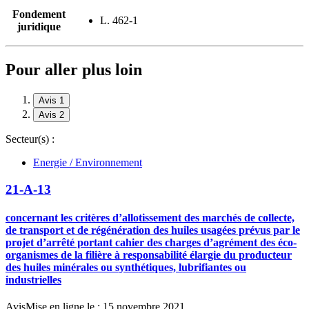
Fondement
L. 462-1
juridique
Pour aller plus loin
Avis 1
Avis 2
Secteur(s) :
Energie / Environnement
21-A-13
concernant les critères d’allotissement des marchés de collecte,
de transport et de régénération des huiles usagées prévus par le
projet d’arrêté portant cahier des charges d’agrément des éco-
organismes de la filière à responsabilité élargie du producteur
des huiles minérales ou synthétiques, lubrifiantes ou
industrielles
Avis
Mise en ligne le : 15 novembre 2021