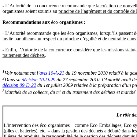
- L’Autorité de la concurrence recommande que
la création de nouvell
organismes soient soumis au
principe de l’agrément et du contrôle de 
Recommandations aux éco-organismes :
- L’Autorité recommande que les éco-organismes, lorsqu’ils passent d
invite par ailleurs au
respect du principe d’égalité et de neutralité
dans
- Enfin, l’Autorité de la concurrence considère que les missions statu
traitement des déchets
.
1
Voir notamment l’
avis 10-A-21
du 19 novembre 2010 relatif à la gesti
2
Dans sa
décision 10-D-29
du 27 septembre 2010, l’Autorité avait déj
décision 09-D-22
du 1er juillet 2009 relative à la préparation d’un p
3
Marchés de la collecte, du tri et du traitement des déchets et marché
Le rôle de
L’intervention des éco-organismes – comme Eco-Emballages, Eco-syst
(piles et batteries), etc. – dans la gestion des déchets a débuté dans 
filières de produits, la responsabilité de la gestion des déchets depu