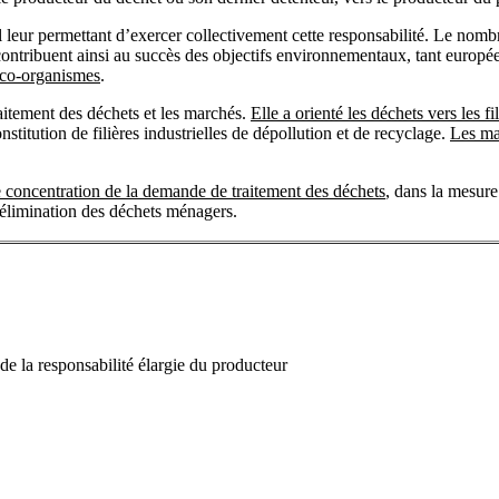
l leur permettant d’exercer collectivement cette responsabilité. Le nom
contribuent ainsi au succès des objectifs environnementaux, tant europé
’éco-organismes
.
itement des déchets et les marchés.
Elle a orienté les déchets vers les fi
stitution de filières industrielles de dépollution et de recyclage.
Les ma
e concentration de la demande de traitement des déchets
, dans la mesure
 l’élimination des déchets ménagers.
 de la responsabilité élargie du producteur