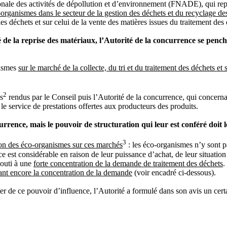
onale des activités de dépollution et d’environnement (FNADE), qui repré
-organismes dans le secteur de la gestion des déchets et du recyclage d
es déchets et sur celui de la vente des matières issues du traitement des
de la reprise des matériaux, l’Autorité de la concurrence se penche
nismes
sur le marché de la collecte, du tri et du traitement des déchets et
2
s
rendus par le Conseil puis l’Autorité de la concurrence, qui concernai
le service de prestations offertes aux producteurs des produits.
urrence, mais le pouvoir de structuration qui leur est conféré doit
3
ntion des éco-organismes sur ces marchés
: les éco-organismes n’y sont pa
e est considérable en raison de leur puissance d’achat, de leur situatio
bouti à une
forte concentration de la demande de traitement des déchets
.
çant encore la concentration de la demande
(voir encadré ci-dessous).
er de ce pouvoir d’influence, l’Autorité a formulé dans son avis un ce