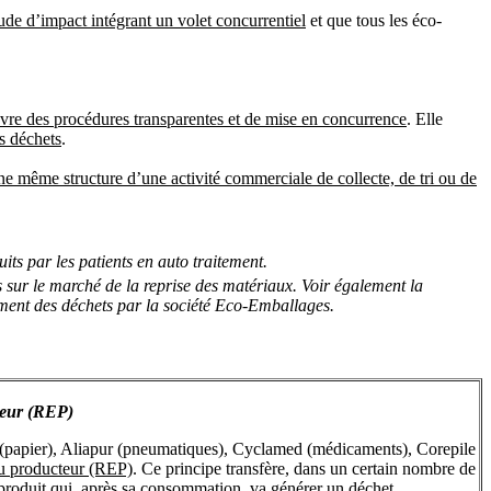
tude d’impact intégrant un volet concurrentiel
et que tous les éco-
vre des procédures transparentes et de mise en concurrence
. Elle
es déchets
.
ne même structure d’une activité commerciale de collecte, de tri ou de
its par les patients en auto traitement.
s sur le marché de la reprise des matériaux. Voir également la
tement des déchets par la société Eco-Emballages.
cteur (REP)
 (papier), Aliapur (pneumatiques), Cyclamed (médicaments), Corepile
 du producteur (REP)
. Ce principe transfère, dans un certain nombre de
u produit qui, après sa consommation, va générer un déchet.