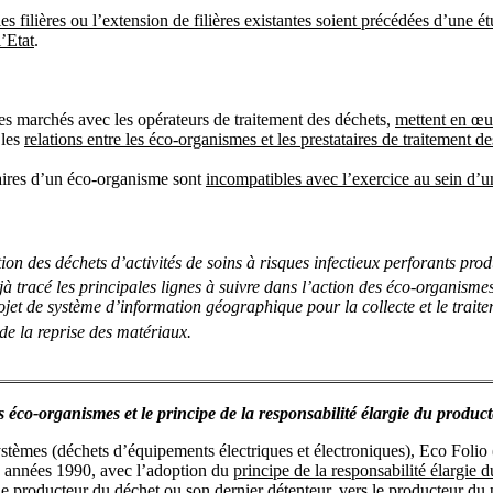
es filières ou l’extension de filières existantes soient précédées d’une é
l’Etat
.
es marchés avec les opérateurs de traitement des déchets,
mettent en œu
 les
relations entre les éco-organismes et les prestataires de traitement d
taires d’un éco-organisme sont
incompatibles avec l’exercice au sein d’u
on des déchets d’activités de soins à risques infectieux perforants produ
à tracé les principales lignes à suivre dans l’action des éco-organisme
rojet de système d’information géographique pour la collecte et le trai
 de la reprise des matériaux.
s éco-organismes et le principe de la responsabilité élargie du produ
èmes (déchets d’équipements électriques et électroniques), Eco Folio
les années 1990, avec l’adoption du
principe de la responsabilité élargie
is le producteur du déchet ou son dernier détenteur, vers le producteur d