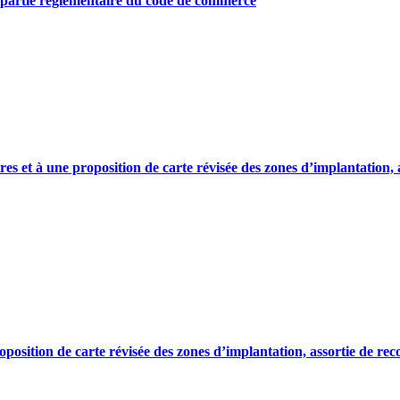
 la partie réglementaire du code de commerce
iaires et à une proposition de carte révisée des zones d’implantatio
ne proposition de carte révisée des zones d’implantation, assortie de