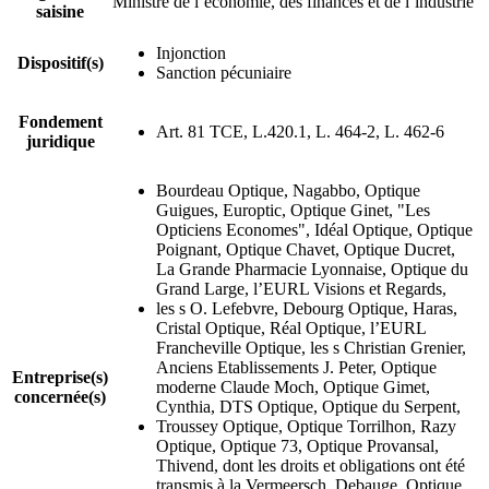
Ministre de l’économie, des finances et de l’industrie
saisine
Injonction
Dispositif(s)
Sanction pécuniaire
Fondement
Art. 81 TCE, L.420.1, L. 464-2, L. 462-6
juridique
Bourdeau Optique, Nagabbo, Optique
Guigues, Europtic, Optique Ginet, "Les
Opticiens Economes", Idéal Optique, Optique
Poignant, Optique Chavet, Optique Ducret,
La Grande Pharmacie Lyonnaise, Optique du
Grand Large, l’EURL Visions et Regards,
les s O. Lefebvre, Debourg Optique, Haras,
Cristal Optique, Réal Optique, l’EURL
Francheville Optique, les s Christian Grenier,
Anciens Etablissements J. Peter, Optique
Entreprise(s)
moderne Claude Moch, Optique Gimet,
concernée(s)
Cynthia, DTS Optique, Optique du Serpent,
Troussey Optique, Optique Torrilhon, Razy
Optique, Optique 73, Optique Provansal,
Thivend, dont les droits et obligations ont été
transmis à la Vermeersch, Debauge, Optique