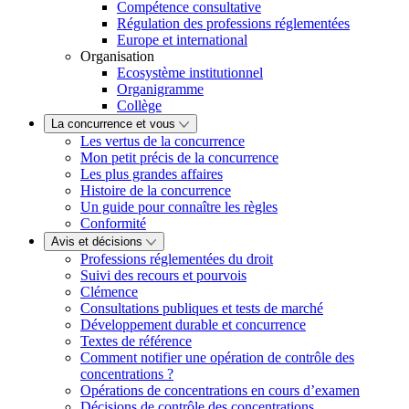
Compétence consultative
Régulation des professions réglementées
Europe et international
Organisation
Ecosystème institutionnel
Organigramme
Collège
La concurrence et vous
Les vertus de la concurrence
Mon petit précis de la concurrence
Les plus grandes affaires
Histoire de la concurrence
Un guide pour connaître les règles
Conformité
Avis et décisions
Professions réglementées du droit
Suivi des recours et pourvois
Clémence
Consultations publiques et tests de marché
Développement durable et concurrence
Textes de référence
Comment notifier une opération de contrôle des
concentrations ?
Opérations de concentrations en cours d’examen
Décisions de contrôle des concentrations