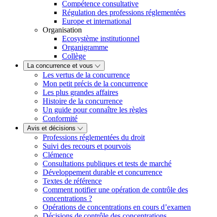
Compétence consultative
Régulation des professions réglementées
Europe et international
Organisation
Ecosystème institutionnel
Organigramme
Collège
La concurrence et vous
Les vertus de la concurrence
Mon petit précis de la concurrence
Les plus grandes affaires
Histoire de la concurrence
Un guide pour connaître les règles
Conformité
Avis et décisions
Professions réglementées du droit
Suivi des recours et pourvois
Clémence
Consultations publiques et tests de marché
Développement durable et concurrence
Textes de référence
Comment notifier une opération de contrôle des
concentrations ?
Opérations de concentrations en cours d’examen
Décisions de contrôle des concentrations