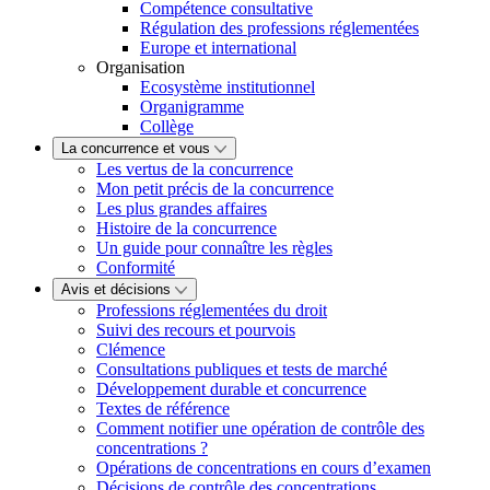
Compétence consultative
Régulation des professions réglementées
Europe et international
Organisation
Ecosystème institutionnel
Organigramme
Collège
La concurrence et vous
Les vertus de la concurrence
Mon petit précis de la concurrence
Les plus grandes affaires
Histoire de la concurrence
Un guide pour connaître les règles
Conformité
Avis et décisions
Professions réglementées du droit
Suivi des recours et pourvois
Clémence
Consultations publiques et tests de marché
Développement durable et concurrence
Textes de référence
Comment notifier une opération de contrôle des
concentrations ?
Opérations de concentrations en cours d’examen
Décisions de contrôle des concentrations