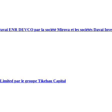
et Davai ENR DEVCO par la société Mirova et les sociétés Davai In
r Limited par le groupe Tikehau Capital