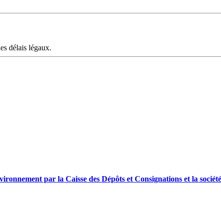
les délais légaux.
 Environnement par la Caisse des Dépôts et Consignations et la socié