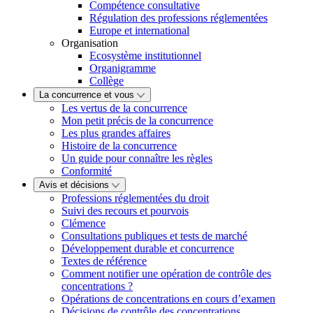
Compétence consultative
Régulation des professions réglementées
Europe et international
Organisation
Ecosystème institutionnel
Organigramme
Collège
La concurrence et vous
Les vertus de la concurrence
Mon petit précis de la concurrence
Les plus grandes affaires
Histoire de la concurrence
Un guide pour connaître les règles
Conformité
Avis et décisions
Professions réglementées du droit
Suivi des recours et pourvois
Clémence
Consultations publiques et tests de marché
Développement durable et concurrence
Textes de référence
Comment notifier une opération de contrôle des
concentrations ?
Opérations de concentrations en cours d’examen
Décisions de contrôle des concentrations