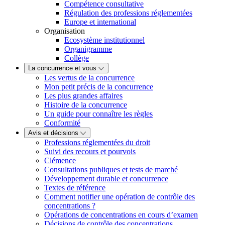
Compétence consultative
Régulation des professions réglementées
Europe et international
Organisation
Ecosystème institutionnel
Organigramme
Collège
La concurrence et vous
Les vertus de la concurrence
Mon petit précis de la concurrence
Les plus grandes affaires
Histoire de la concurrence
Un guide pour connaître les règles
Conformité
Avis et décisions
Professions réglementées du droit
Suivi des recours et pourvois
Clémence
Consultations publiques et tests de marché
Développement durable et concurrence
Textes de référence
Comment notifier une opération de contrôle des
concentrations ?
Opérations de concentrations en cours d’examen
Décisions de contrôle des concentrations