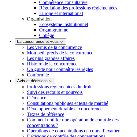
Compétence consultative
Régulation des professions réglementées
Europe et international
Organisation
Ecosystème institutionnel
Organigramme
Collège
La concurrence et vous
Les vertus de la concurrence
Mon petit précis de la concurrence
Les plus grandes affaires
Histoire de la concurrence
Un guide pour connaître les règles
Conformité
Avis et décisions
Professions réglementées du droit
Suivi des recours et pourvois
Clémence
Consultations publiques et tests de marché
Développement durable et concurrence
Textes de référence
Comment notifier une opération de contrôle des
concentrations ?
Opérations de concentrations en cours d’examen
Décisions de contrôle des concentrations