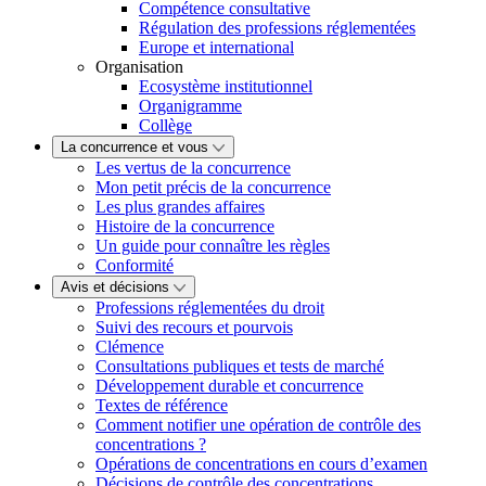
Compétence consultative
Régulation des professions réglementées
Europe et international
Organisation
Ecosystème institutionnel
Organigramme
Collège
La concurrence et vous
Les vertus de la concurrence
Mon petit précis de la concurrence
Les plus grandes affaires
Histoire de la concurrence
Un guide pour connaître les règles
Conformité
Avis et décisions
Professions réglementées du droit
Suivi des recours et pourvois
Clémence
Consultations publiques et tests de marché
Développement durable et concurrence
Textes de référence
Comment notifier une opération de contrôle des
concentrations ?
Opérations de concentrations en cours d’examen
Décisions de contrôle des concentrations