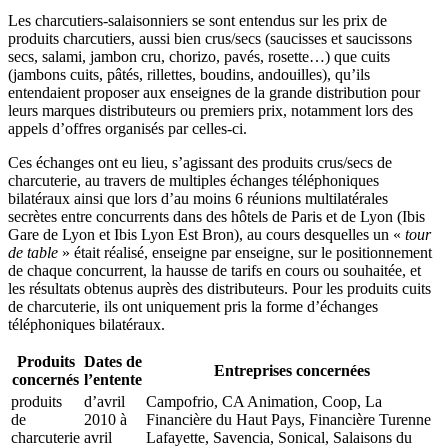
Les charcutiers-salaisonniers se sont entendus sur les prix de
produits charcutiers, aussi bien crus/secs (saucisses et saucissons
secs, salami, jambon cru, chorizo, pavés, rosette…) que cuits
(jambons cuits, pâtés, rillettes, boudins, andouilles), qu’ils
entendaient proposer aux enseignes de la grande distribution pour
leurs marques distributeurs ou premiers prix, notamment lors des
appels d’offres organisés par celles-ci.
Ces échanges ont eu lieu, s’agissant des produits crus/secs de
charcuterie, au travers de multiples échanges téléphoniques
bilatéraux ainsi que lors d’au moins 6 réunions multilatérales
secrètes entre concurrents dans des hôtels de Paris et de Lyon (Ibis
Gare de Lyon et Ibis Lyon Est Bron), au cours desquelles un «
tour
de table
» était réalisé, enseigne par enseigne, sur le positionnement
de chaque concurrent, la hausse de tarifs en cours ou souhaitée, et
les résultats obtenus auprès des distributeurs. Pour les produits cuits
de charcuterie, ils ont uniquement pris la forme d’échanges
téléphoniques bilatéraux.
Produits
Dates de
Entreprises concernées
concernés
l’entente
produits
d’avril
Campofrio, CA Animation, Coop, La
de
2010 à
Financière du Haut Pays, Financière Turenne
charcuterie
avril
Lafayette, Savencia, Sonical, Salaisons du