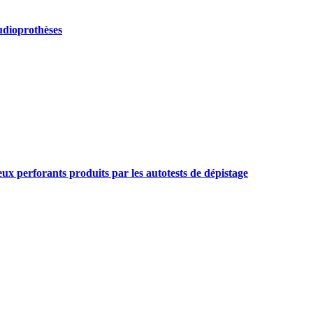
audioprothèses
tieux perforants produits par les autotests de dépistage