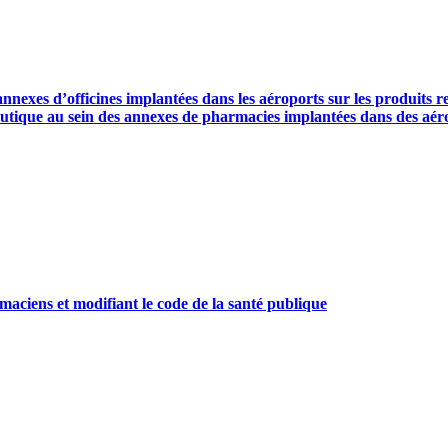
s annexes d’officines implantées dans les aéroports sur les produit
ceutique au sein des annexes de pharmacies implantées dans des aér
rmaciens et modifiant le code de la santé publique