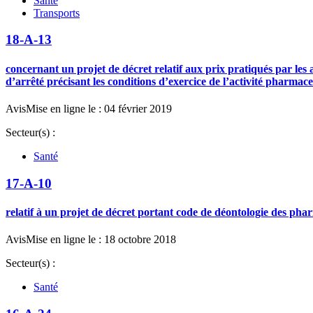
Santé
Transports
18-A-13
concernant un projet de décret relatif aux prix pratiqués par le
d’arrêté précisant les conditions d’exercice de l’activité pharma
Avis
Mise en ligne le : 04 février 2019
Secteur(s) :
Santé
17-A-10
relatif à un projet de décret portant code de déontologie des pha
Avis
Mise en ligne le : 18 octobre 2018
Secteur(s) :
Santé