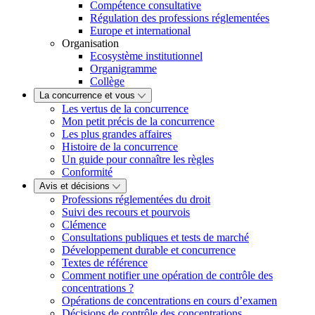
Compétence consultative
Régulation des professions réglementées
Europe et international
Organisation
Ecosystème institutionnel
Organigramme
Collège
La concurrence et vous
Les vertus de la concurrence
Mon petit précis de la concurrence
Les plus grandes affaires
Histoire de la concurrence
Un guide pour connaître les règles
Conformité
Avis et décisions
Professions réglementées du droit
Suivi des recours et pourvois
Clémence
Consultations publiques et tests de marché
Développement durable et concurrence
Textes de référence
Comment notifier une opération de contrôle des
concentrations ?
Opérations de concentrations en cours d’examen
Décisions de contrôle des concentrations