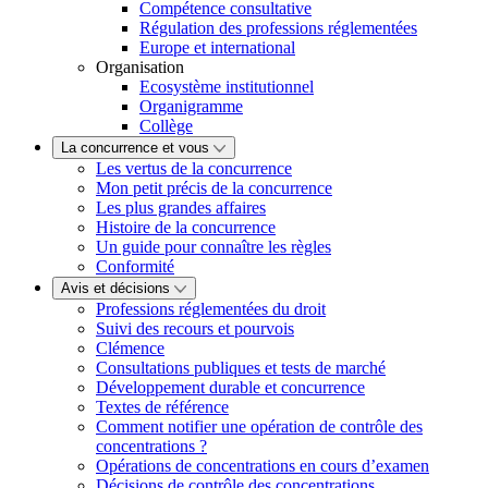
Compétence consultative
Régulation des professions réglementées
Europe et international
Organisation
Ecosystème institutionnel
Organigramme
Collège
La concurrence et vous
Les vertus de la concurrence
Mon petit précis de la concurrence
Les plus grandes affaires
Histoire de la concurrence
Un guide pour connaître les règles
Conformité
Avis et décisions
Professions réglementées du droit
Suivi des recours et pourvois
Clémence
Consultations publiques et tests de marché
Développement durable et concurrence
Textes de référence
Comment notifier une opération de contrôle des
concentrations ?
Opérations de concentrations en cours d’examen
Décisions de contrôle des concentrations