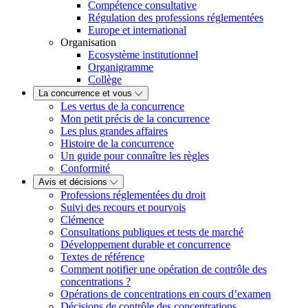
Compétence consultative
Régulation des professions réglementées
Europe et international
Organisation
Ecosystème institutionnel
Organigramme
Collège
La concurrence et vous
Les vertus de la concurrence
Mon petit précis de la concurrence
Les plus grandes affaires
Histoire de la concurrence
Un guide pour connaître les règles
Conformité
Avis et décisions
Professions réglementées du droit
Suivi des recours et pourvois
Clémence
Consultations publiques et tests de marché
Développement durable et concurrence
Textes de référence
Comment notifier une opération de contrôle des
concentrations ?
Opérations de concentrations en cours d’examen
Décisions de contrôle des concentrations