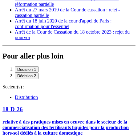
réformation partielle
Arrêt du 27 mars 2019 de la Cour de cassation : rejet -
cassation partielle
Arrêt du 18 juin 2020 de la cour d'appel de Paris :
confirmation pour l'essentiel
Arrêt de la Cour de Cassation du 18 octobre 2023 : rejet du
pourvoi
Pour aller plus loin
Décision 1
Décision 2
Secteur(s) :
Distribution
18-D-26
relative à des pratiques mises en oeuvre dans le secteur de la
commercialisation des fertilisants liquides pour la production
hors-sol dédiés à la culture domestique