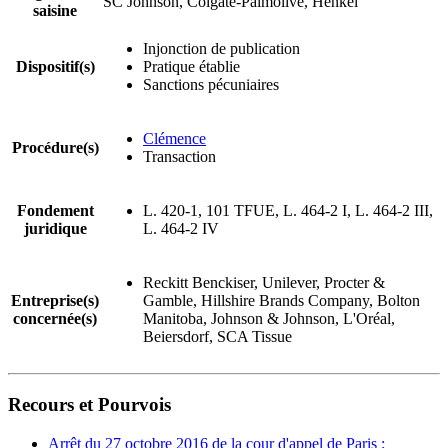
SC Johnson, Colgate-Palmolive, Henkel
saisine
Injonction de publication
Dispositif(s)
Pratique établie
Sanctions pécuniaires
Clémence
Procédure(s)
Transaction
Fondement
L. 420-1, 101 TFUE, L. 464-2 I, L. 464-2 III,
juridique
L. 464-2 IV
Reckitt Benckiser, Unilever, Procter &
Entreprise(s)
Gamble, Hillshire Brands Company, Bolton
concernée(s)
Manitoba, Johnson & Johnson, L'Oréal,
Beiersdorf, SCA Tissue
Recours et Pourvois
Arrêt du 27 octobre 2016 de la cour d'appel de Paris :