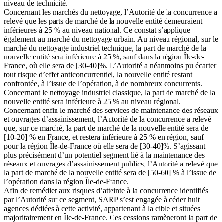
niveau de technicité.
Concernant les marchés du nettoyage, l’Autorité de la concurrence a
relevé que les parts de marché de la nouvelle entité demeuraient
inférieures à 25 % au niveau national. Ce constat s’applique
également au marché du nettoyage urbain. Au niveau régional, sur le
marché du nettoyage industriel technique, la part de marché de la
nouvelle entité sera inférieure à 25 %, sauf dans la région Île-de-
France, où elle sera de [30-40]%. L’Autorité a néanmoins pu écarter
tout risque d’effet anticoncurrentiel, la nouvelle entité restant
confrontée, à l’issue de l’opération, à de nombreux concurrents.
Concernant le nettoyage industriel classique, la part de marché de la
nouvelle entité sera inférieure à 25 % au niveau régional.
Concernant enfin le marché des services de maintenance des réseaux
et ouvrages d’assainissement, l’Autorité de la concurrence a relevé
que, sur ce marché, la part de marché de la nouvelle entité sera de
[10-20] % en France, et restera inférieure à 25 % en région, sauf
pour la région Île-de-France où elle sera de [30-40]%. S’agissant
plus précisément d’un potentiel segment lié à la maintenance des
réseaux et ouvrages d’assainissement publics, l’Autorité a relevé que
la part de marché de la nouvelle entité sera de [50-60] % à l’issue de
l’opération dans la région Île-de-France.
Afin de remédier aux risques d’atteinte à la concurrence identifiés
par l’Autorité sur ce segment, SARP s’est engagée à céder huit
agences dédiées à cette activité, appartenant à la cible et situées
majoritairement en Île-de-France. Ces cessions ramèneront la part de