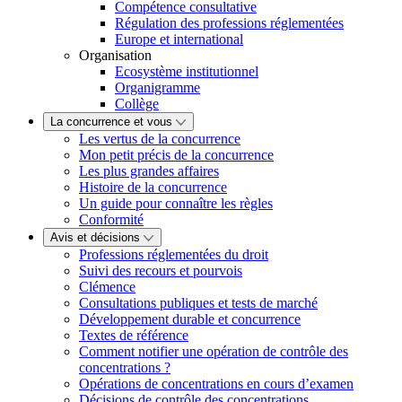
Compétence consultative
Régulation des professions réglementées
Europe et international
Organisation
Ecosystème institutionnel
Organigramme
Collège
La concurrence et vous
Les vertus de la concurrence
Mon petit précis de la concurrence
Les plus grandes affaires
Histoire de la concurrence
Un guide pour connaître les règles
Conformité
Avis et décisions
Professions réglementées du droit
Suivi des recours et pourvois
Clémence
Consultations publiques et tests de marché
Développement durable et concurrence
Textes de référence
Comment notifier une opération de contrôle des
concentrations ?
Opérations de concentrations en cours d’examen
Décisions de contrôle des concentrations