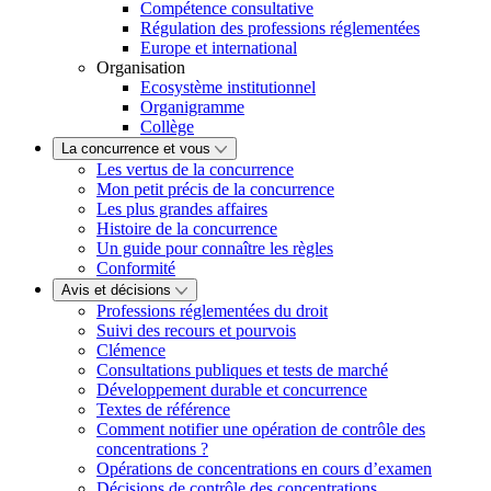
Compétence consultative
Régulation des professions réglementées
Europe et international
Organisation
Ecosystème institutionnel
Organigramme
Collège
La concurrence et vous
Les vertus de la concurrence
Mon petit précis de la concurrence
Les plus grandes affaires
Histoire de la concurrence
Un guide pour connaître les règles
Conformité
Avis et décisions
Professions réglementées du droit
Suivi des recours et pourvois
Clémence
Consultations publiques et tests de marché
Développement durable et concurrence
Textes de référence
Comment notifier une opération de contrôle des
concentrations ?
Opérations de concentrations en cours d’examen
Décisions de contrôle des concentrations