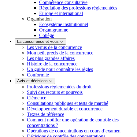
Compétence consultative
Régulation des professions réglementées
Europe et international
Organisation
Ecosystème institutionnel
Organigramme
Collège
La concurrence et vous
Les vertus de la concurrence
Mon petit précis de la concurrence
Les plus grandes affaires
Histoire de la concurrence
Un guide pour connaître les règles
Conformité
Avis et décisions
Professions réglementées du droit
Suivi des recours et pourvois
Clémence
Consultations publiques et tests de marché
Développement durable et concurrence
Textes de référence
Comment notifier une opération de contrôle des
concentrations ?
Opérations de concentrations en cours d’examen
Décisions de contrôle des concentrations