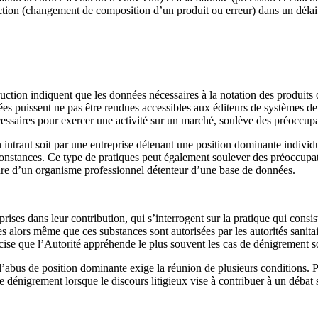
tion (changement de composition d’un produit ou erreur) dans un délai
ruction indiquent que les données nécessaires à la notation des produits
nnées puissent ne pas être rendues accessibles aux éditeurs de systèmes de 
essaires pour exercer une activité sur un marché, soulève des préoccupa
n intrant soit par une entreprise détenant une position dominante individ
rconstances. Ce type de pratiques peut également soulever des préoccupa
dre d’un organisme professionnel détenteur d’une base de données.
rises dans leur contribution, qui s’interrogent sur la pratique qui consi
 alors même que ces substances sont autorisées par les autorités sanitai
écise que l’Autorité appréhende le plus souvent les cas de dénigrement 
bus de position dominante exige la réunion de plusieurs conditions. Par 
e dénigrement lorsque le discours litigieux vise à contribuer à un débat s