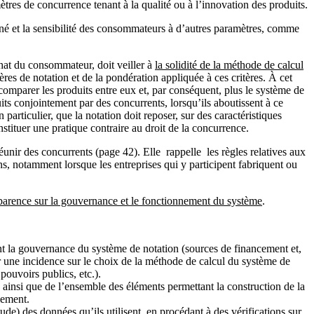
tres de concurrence tenant à la qualité ou à l’innovation des produits.
rné et la sensibilité des consommateurs à d’autres paramètres, comme
chat du consommateur, doit veiller à
la solidité de la méthode de calcul
tères de notation et de la pondération appliquée à ces critères. À cet
comparer les produits entre eux et, par conséquent, plus le système de
its conjointement par des concurrents, lorsqu’ils aboutissent à ce
particulier, que la notation doit reposer, sur des caractéristiques
nstituer une pratique contraire au droit de la concurrence.
unir des concurrents (page 42). Elle rappelle les règles relatives aux
ns, notamment lorsque les entreprises qui y participent fabriquent ou
parence sur la gouvernance et le fonctionnement du système
.
ant la gouvernance du système de notation (sources de financement et,
ir une incidence sur le choix de la méthode de calcul du système de
pouvoirs publics, etc.).
, ainsi que de l’ensemble des éléments permettant la construction de la
lement.
itude) des données qu’ils utilisent, en procédant à des vérifications sur