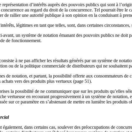
représentation d’intérêts auprès des pouvoirs publics qui sont à l’origi
e concurrence au regard du droit de la concurrence. Tel pourrait être le
e rallier une autorité publique à son opinion en la conduisant à prendre
intérêts, légitimes en tant que telles, sont, dans certaines circonstance
-avant, un système de notation émanant des pouvoirs publics ne doit pas 
mode de fonctionnement.
nsiste à ne pas afficher les résultats générés par un système de notatio
tion ou de la politique commerciale de distributeurs qui ne souhaitent p
es de notation, et partant, la possibilité offerte aux consommateurs de 
s achats vers des produits plus vertueux (page 51).
eprises la possibilité de ne communiquer que sur les produits qu’elles sél
he vertueuse en recourant progressivement à un système de notation, elle
sée sur ce paramètre en s’abstenant de mettre en lumière les produits ob
rcial
 également, dans certains cas, soulever des préoccupations de concurrenc