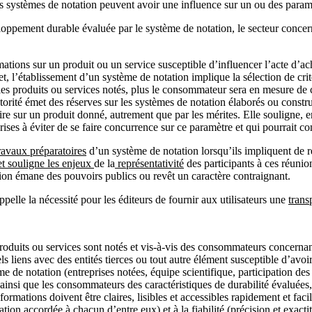
s systèmes de notation peuvent avoir une influence sur un ou des paramè
veloppement durable évaluée par le système de notation, le secteur conce
rmations sur un produit ou un service susceptible d’influencer l’acte d’a
ffet, l’établissement d’un système de notation implique la sélection de cri
r les produits ou services notés, plus le consommateur sera en mesure de 
torité émet des réserves sur les systèmes de notation élaborés ou constru
e sur un produit donné, autrement que par les mérites. Elle souligne, en 
rises à éviter de se faire concurrence sur ce paramètre et qui pourrait co
ravaux préparatoires
d’un système de notation lorsqu’ils impliquent de ré
et souligne les enjeux
de la
représentativité
des participants à ces réunio
ation émane des pouvoirs publics ou revêt un caractère contraignant.
elle la nécessité pour les éditeurs de fournir aux utilisateurs une
trans
 produits ou services sont notés et vis-à-vis des consommateurs concern
s liens avec des entités tierces ou tout autre élément susceptible d’avo
e de notation (entreprises notées, équipe scientifique, participation des 
s ainsi que les consommateurs des caractéristiques de durabilité évaluées
formations doivent être claires, lisibles et accessibles rapidement et faci
ration accordée à chacun d’entre eux) et à la fiabilité (précision et exact