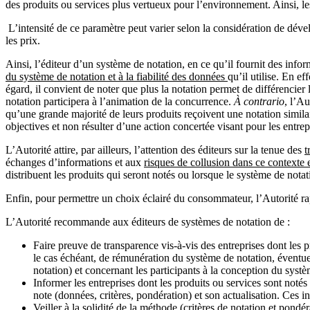
des produits ou services plus vertueux pour l’environnement. Ainsi, le
L
’intensité de ce paramètre peut varier selon la considération de dé
les prix.
Ainsi, l’éditeur d’un système de notation, en ce qu’il fournit des info
du système de notation et à la fiabilité des données
qu’il utilise. En e
égard, il convient de noter que plus la notation permet de différencie
notation participera à l’animation de la concurrence.
À contrario
, l’Au
qu’une grande majorité de leurs produits reçoivent une notation similair
objectives et non résulter d’une action concertée visant pour les entrep
L’Autorité attire, par ailleurs, l’attention des éditeurs sur la tenue des
t
échanges d’informations et aux
risques de collusion dans ce contexte 
distribuent les produits qui seront notés ou lorsque le système de not
Enfin, pour permettre un choix éclairé du consommateur, l’Autorité rapp
L’Autorité recommande aux éditeurs de systèmes de notation de :
Faire preuve de transparence vis-à-vis des entreprises dont les
le cas échéant, de rémunération du système de notation, éventuel
notation) et concernant les participants à la conception du systèm
Informer les entreprises dont les produits ou services sont noté
note (données, critères, pondération) et son actualisation. Ces in
Veiller à la solidité de la méthode (critères de notation et pondé