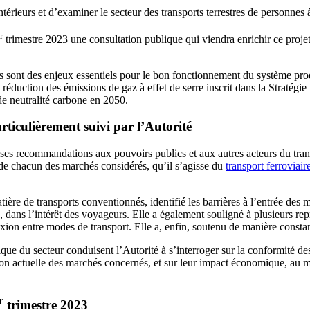
térieurs et d’examiner le secteur des transports terrestres de personnes
r
trimestre 2023 une consultation publique qui viendra enrichir ce proje
nnes sont des enjeux essentiels pour le bon fonctionnement du système prod
de réduction des émissions de gaz à effet de serre inscrit dans la Stratégi
 de neutralité carbone en 2050.
articulièrement suivi par l’Autorité
ses recommandations aux pouvoirs publics et aux autres acteurs du tran
s de chacun des marchés considérés, qu’il s’agisse du
transport ferroviair
matière de transports conventionnés, identifié les barrières à l’entrée
 dans l’intérêt des voyageurs. Elle a également souligné à plusieurs rep
nnexion entre modes de transport. Elle a, enfin, soutenu de manière const
que du secteur conduisent l’Autorité à s’interroger sur la conformité de
ion actuelle des marchés concernés, et sur leur impact économique, au m
r
trimestre 2023