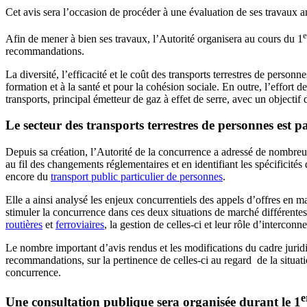
Cet avis sera l’occasion de procéder à une évaluation de ses travaux an
e
Afin de mener à bien ses travaux, l’Autorité organisera au cours du 1
recommandations.
La diversité, l’efficacité et le coût des transports terrestres de perso
formation et à la santé et pour la cohésion sociale. En outre, l’effort 
transports, principal émetteur de gaz à effet de serre, avec un objectif
Le secteur des transports terrestres de personnes est p
Depuis sa création, l’Autorité de la concurrence a adressé de nombreu
au fil des changements réglementaires et en identifiant les spécificité
encore du
transport public particulier de personnes
.
Elle a ainsi analysé les enjeux concurrentiels des appels d’offres en 
stimuler la concurrence dans ces deux situations de marché différentes,
routières
et
ferroviaires
, la gestion de celles-ci et leur rôle d’interco
Le nombre important d’avis rendus et les modifications du cadre juridi
recommandations, sur la pertinence de celles-ci au regard de la situat
concurrence.
e
Une consultation publique sera organisée durant le 1