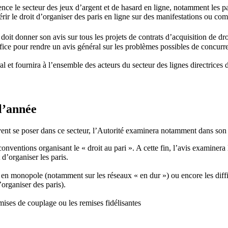
e le secteur des jeux d’argent et de hasard en ligne, notamment les paris
érir le droit d’organiser des paris en ligne sur des manifestations ou co
oit donner son avis sur tous les projets de contrats d’acquisition de dro
ffice pour rendre un avis général sur les problèmes possibles de concurre
 et fournira à l’ensemble des acteurs du secteur des lignes directrices de
 l’année
ent se poser dans ce secteur, l’Autorité examinera notamment dans son 
nventions organisant le « droit au pari ». A cette fin, l’avis examinera 
d’organiser les paris.
é en monopole (notamment sur les réseaux « en dur ») ou encore les diffi
organiser des paris).
mises de couplage ou les remises fidélisantes