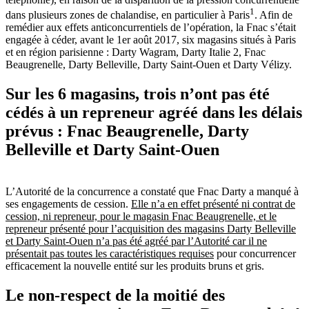
1
dans plusieurs zones de chalandise, en particulier à Paris
. Afin de
remédier aux effets anticoncurrentiels de l’opération, la Fnac s’était
engagée à céder, avant le 1er août 2017, six magasins situés à Paris
et en région parisienne : Darty Wagram, Darty Italie 2, Fnac
Beaugrenelle, Darty Belleville, Darty Saint-Ouen et Darty Vélizy.
Sur les 6 magasins, trois n’ont pas été
cédés à un repreneur agréé dans les délais
prévus : Fnac Beaugrenelle, Darty
Belleville et Darty Saint-Ouen
L’Autorité de la concurrence a constaté que Fnac Darty a manqué à
ses engagements de cession.
Elle n’a en effet présenté ni contrat de
cession, ni repreneur, pour le magasin Fnac Beaugrenelle, et le
repreneur présenté pour l’acquisition des magasins Darty Belleville
et Darty Saint-Ouen n’a pas été agréé par l’Autorité car il ne
présentait pas toutes les caractéristiques requises
pour concurrencer
efficacement la nouvelle entité sur les produits bruns et gris.
Le non-respect de la moitié des