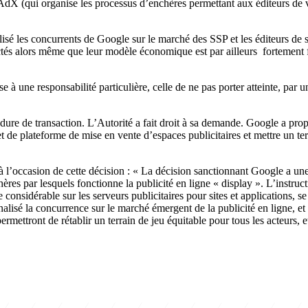
 AdX (qui organise les processus d’enchères permettant aux éditeurs de v
isé les concurrents de Google sur le marché des SSP et les éditeurs de s
fectés alors même que leur modèle économique est par ailleurs fortement 
 à une responsabilité particulière, celle de ne pas porter atteinte, par
cédure de transaction. L’Autorité a fait droit à sa demande. Google a pr
t de plateforme de mise en vente d’espaces publicitaires et mettre un te
à l’occasion de cette décision : « La décision sanctionnant Google a une s
es par lesquels fonctionne la publicité en ligne « display ». L’instruc
nsidérable sur les serveurs publicitaires pour sites et applications, se 
énalisé la concurrence sur le marché émergent de la publicité en ligne, 
mettront de rétablir un terrain de jeu équitable pour tous les acteurs, e