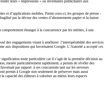
endre leurs « impressions » ou inventaires publicitaires aux
ites et d’applications mobiles. Parmi ceux-ci, les groupes de presse -
fragilisé par la décrue des ventes d’abonnements papier et la baisse
 un comportement étranger à la concurrence par les mérites, à une
oposé des engagements visant à améliorer l’interopérabilité des services
rme aux dispositions qui favorisaient Google. L’Autorité a accepté ces
ignification toute particulière car il s’agit de la première décision au
tion, menée particulièrement rapidement, a permis de révéler des
favorisait par rapport à ses concurrents tant sur les serveurs
et ont permis à Google non seulement de préserver mais aussi
t la capacité des éditeurs à valoriser au mieux leurs espaces