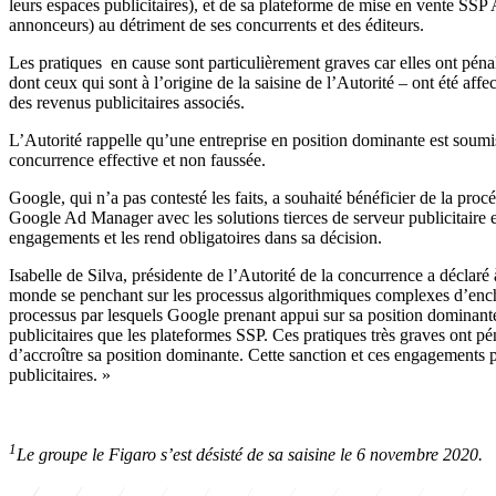
leurs espaces publicitaires), et de sa plateforme de mise en vente SSP
annonceurs) au détriment de ses concurrents et des éditeurs.
Les pratiques en cause sont particulièrement graves car elles ont pénal
dont ceux qui sont à l’origine de la saisine de l’Autorité – ont été af
des revenus publicitaires associés.
L’Autorité rappelle qu’une entreprise en position dominante est soumise
concurrence effective et non faussée.
Google, qui n’a pas contesté les faits, a souhaité bénéficier de la pro
Google Ad Manager avec les solutions tierces de serveur publicitaire e
engagements et les rend obligatoires dans sa décision.
Isabelle de Silva, présidente de l’Autorité de la concurrence a déclaré 
monde se penchant sur les processus algorithmiques complexes d’enchèr
processus par lesquels Google prenant appui sur sa position dominante co
publicitaires que les plateformes SSP. Ces pratiques très graves ont p
d’accroître sa position dominante. Cette sanction et ces engagements per
publicitaires. »
1
Le groupe le Figaro s’est désisté de sa saisine le 6 novembre 2020.