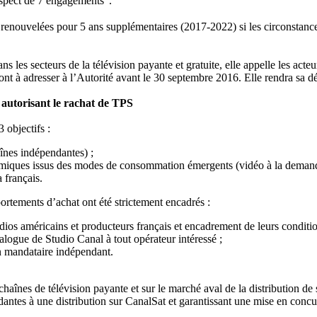
espect de 7 engagements
.
 renouvelées pour 5 ans supplémentaires (2017-2022) si les circonstances
s les secteurs de la télévision payante et gratuite, elle appelle les acte
nt à adresser à l’Autorité avant le 30 septembre 2016. Elle rendra sa dé
n autorisant le rachat de TPS
objectifs :
haînes indépendantes) ;
nomiques issus des modes de consommation émergents (vidéo à la deman
 français.
rtements d’achat ont été strictement encadrés :
udios américains et producteurs français et encadrement de leurs conditio
talogue de Studio Canal à tout opérateur intéressé ;
n mandataire indépendant.
chaînes de télévision payante et sur le marché aval de la distribution de 
dantes à une distribution sur CanalSat et garantissant une mise en concu