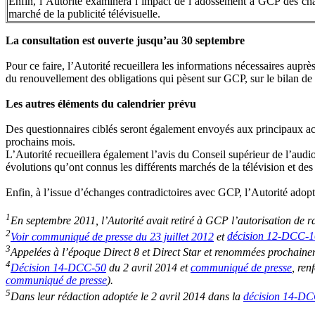
Enfin, l’Autorité examinera l’impact de l’adossement à GCP des cha
marché de la publicité télévisuelle.
La consultation est ouverte jusqu’au 30 septembre
Pour ce faire, l’Autorité recueillera les informations nécessaires auprè
du renouvellement des obligations qui pèsent sur GCP, sur le bilan de l
Les autres éléments du calendrier prévu
Des questionnaires ciblés seront également envoyés aux principaux acteu
prochains mois.
L’Autorité recueillera également l’avis du Conseil supérieur de l’audi
évolutions qu’ont connus les différents marchés de la télévision et de
Enfin, à l’issue d’échanges contradictoires avec GCP, l’Autorité adopte
1
En septembre 2011, l’Autorité avait retiré à GCP l’autorisation de 
2
Voir communiqué de presse du 23 juillet 2012
et
décision 12-DCC-
3
Appelées à l’époque Direct 8 et Direct Star et renommées prochaine
4
Décision 14-DCC-50
du 2 avril 2014 et
communiqué de presse
, ren
communiqué de presse
).
5
Dans leur rédaction adoptée le 2 avril 2014 dans la
décision 14-D