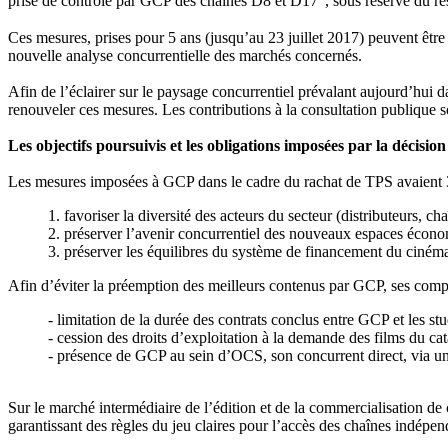
prise de contrôle par GCP des chaînes D8 et D17
, sous réserve du r
Ces mesures, prises pour 5 ans (jusqu’au 23 juillet 2017) peuvent être
nouvelle analyse concurrentielle des marchés concernés.
Afin de l’éclairer sur le paysage concurrentiel prévalant aujourd’hui dan
renouveler ces mesures. Les contributions à la consultation publique so
Les objectifs poursuivis et les obligations imposées par la décisio
Les mesures imposées à GCP dans le cadre du rachat de TPS avaient 3 
1. favoriser la diversité des acteurs du secteur (distributeurs, c
2. préserver l’avenir concurrentiel des nouveaux espaces éco
3. préserver les équilibres du système de financement du cinéma
Afin d’éviter la préemption des meilleurs contenus par GCP, ses compo
- limitation de la durée des contrats conclus entre GCP et les st
- cession des droits d’exploitation à la demande des films du ca
- présence de GCP au sein d’OCS, son concurrent direct, via u
Sur le marché intermédiaire de l’édition et de la commercialisation de 
garantissant des règles du jeu claires pour l’accès des chaînes indépen