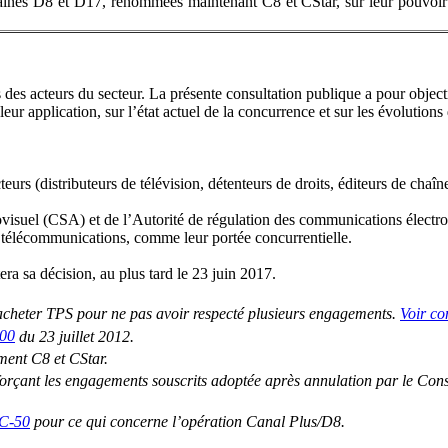
înes D8 et D17, renommées maintenant C8 et CStar, sur leur pouvoir d’
s des acteurs du secteur. La présente consultation publique a pour objecti
eur application, sur l’état actuel de la concurrence et sur les évolution
rs (distributeurs de télévision, détenteurs de droits, éditeurs de chaînes
ovisuel (CSA) et de l’Autorité de régulation des communications électron
s télécommunications, comme leur portée concurrentielle.
ra sa décision, au plus tard le 23 juin 2017.
racheter TPS pour ne pas avoir respecté plusieurs engagements.
Voir c
100
du 23 juillet 2012.
ment C8 et CStar.
forçant les engagements souscrits adoptée après annulation par le Conse
CC-50
pour ce qui concerne l’opération Canal Plus/D8.