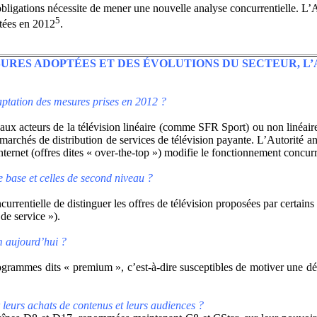
ligations nécessite de mener une nouvelle analyse concurrentielle. L’Auto
5
ptées en 2012
.
ESURES ADOPTÉES ET DES ÉVOLUTIONS DU SECTEUR, L
daptation des mesures prises en 2012 ?
eaux acteurs de la télévision linéaire (comme SFR Sport) ou non linéair
les marchés de distribution de services de télévision payante. L’Autor
ernet (offres dites « over-the-top ») modifie le fonctionnement concur
de base et celles de second niveau ?
urrentielle de distinguer les offres de télévision proposées par certain
de service »).
m aujourd’hui ?
rogrammes dits « premium », c’est-à-dire susceptibles de motiver une dé
leurs achats de contenus et leurs audiences ?