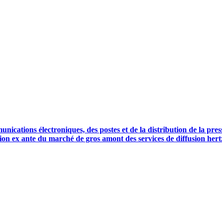
nications électroniques, des postes et de la distribution de la press
tion ex ante du marché de gros amont des services de diffusion he