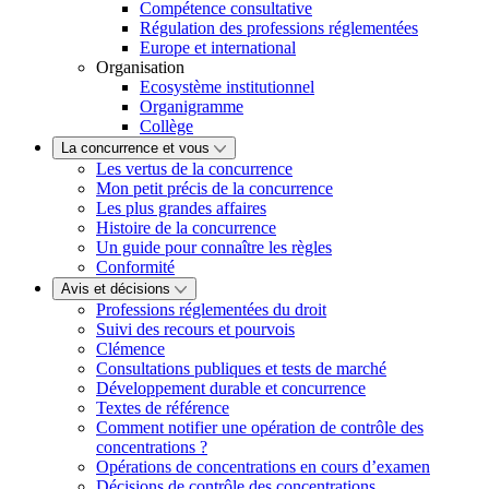
Compétence consultative
Régulation des professions réglementées
Europe et international
Organisation
Ecosystème institutionnel
Organigramme
Collège
La concurrence et vous
Les vertus de la concurrence
Mon petit précis de la concurrence
Les plus grandes affaires
Histoire de la concurrence
Un guide pour connaître les règles
Conformité
Avis et décisions
Professions réglementées du droit
Suivi des recours et pourvois
Clémence
Consultations publiques et tests de marché
Développement durable et concurrence
Textes de référence
Comment notifier une opération de contrôle des
concentrations ?
Opérations de concentrations en cours d’examen
Décisions de contrôle des concentrations