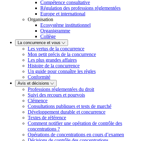
Compétence consultative
Régulation des professions réglementées
Europe et international
Organisation
Ecosystème institutionnel
Organigramme
Collège
La concurrence et vous
Les vertus de la concurrence
Mon petit précis de la concurrence
Les plus grandes affaires
Histoire de la concurrence
Un guide pour connaître les règles
Conformité
Avis et décisions
Professions réglementées du droit
Suivi des recours et pourvois
Clémence
Consultations publiques et tests de marché
Développement durable et concurrence
Textes de référence
Comment notifier une opération de contrôle des
concentrations ?
Opérations de concentrations en cours d’examen
Décisions de contrôle des concentrations