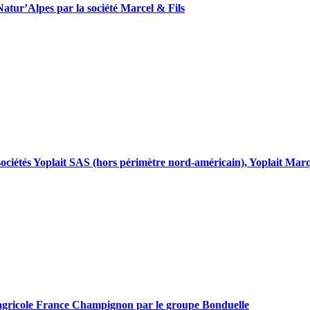
o-Natur’Alpes par la société Marcel & Fils
des sociétés Yoplait SAS (hors périmètre nord-américain), Yoplait 
ive agricole France Champignon par le groupe Bonduelle