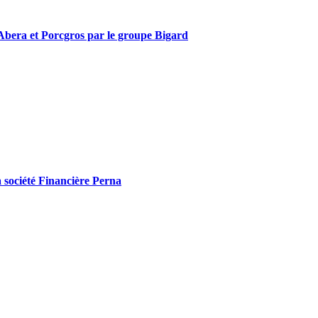
ts Abera et Porcgros par le groupe Bigard
la société Financière Perna