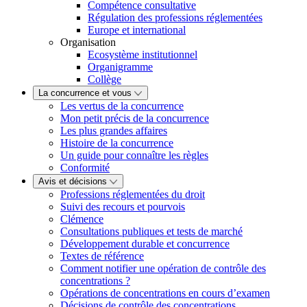
Compétence consultative
Régulation des professions réglementées
Europe et international
Organisation
Ecosystème institutionnel
Organigramme
Collège
La concurrence et vous
Les vertus de la concurrence
Mon petit précis de la concurrence
Les plus grandes affaires
Histoire de la concurrence
Un guide pour connaître les règles
Conformité
Avis et décisions
Professions réglementées du droit
Suivi des recours et pourvois
Clémence
Consultations publiques et tests de marché
Développement durable et concurrence
Textes de référence
Comment notifier une opération de contrôle des
concentrations ?
Opérations de concentrations en cours d’examen
Décisions de contrôle des concentrations