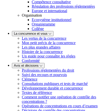
Compétence consultative
Régulation des professions réglementées
Europe et international
Organisation
Ecosystème institutionnel
Organigramme
Collège
La concurrence et vous
Les vertus de la concurrence
Mon petit précis de la concurrence
Les plus grandes affaires
Histoire de la concurrence
Un guide pour connaître les règles
Conformité
Avis et décisions
Professions réglementées du droit
Suivi des recours et pourvois
Clémence
Consultations publiques et tests de marché
Développement durable et concurrence
Textes de référence
Comment notifier une opération de contrôle des
concentrations ?
Opérations de concentrations en cours d’examen
Décisions de contrôle des concentrations