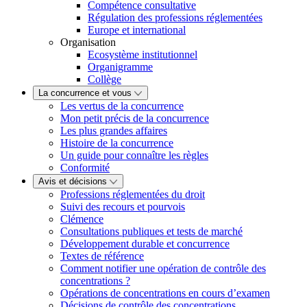
Compétence consultative
Régulation des professions réglementées
Europe et international
Organisation
Ecosystème institutionnel
Organigramme
Collège
La concurrence et vous
Les vertus de la concurrence
Mon petit précis de la concurrence
Les plus grandes affaires
Histoire de la concurrence
Un guide pour connaître les règles
Conformité
Avis et décisions
Professions réglementées du droit
Suivi des recours et pourvois
Clémence
Consultations publiques et tests de marché
Développement durable et concurrence
Textes de référence
Comment notifier une opération de contrôle des
concentrations ?
Opérations de concentrations en cours d’examen
Décisions de contrôle des concentrations