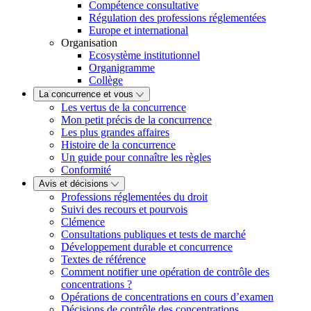
Compétence consultative
Régulation des professions réglementées
Europe et international
Organisation
Ecosystème institutionnel
Organigramme
Collège
La concurrence et vous
Les vertus de la concurrence
Mon petit précis de la concurrence
Les plus grandes affaires
Histoire de la concurrence
Un guide pour connaître les règles
Conformité
Avis et décisions
Professions réglementées du droit
Suivi des recours et pourvois
Clémence
Consultations publiques et tests de marché
Développement durable et concurrence
Textes de référence
Comment notifier une opération de contrôle des
concentrations ?
Opérations de concentrations en cours d’examen
Décisions de contrôle des concentrations