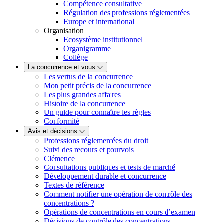
Compétence consultative
Régulation des professions réglementées
Europe et international
Organisation
Ecosystème institutionnel
Organigramme
Collège
La concurrence et vous
Les vertus de la concurrence
Mon petit précis de la concurrence
Les plus grandes affaires
Histoire de la concurrence
Un guide pour connaître les règles
Conformité
Avis et décisions
Professions réglementées du droit
Suivi des recours et pourvois
Clémence
Consultations publiques et tests de marché
Développement durable et concurrence
Textes de référence
Comment notifier une opération de contrôle des
concentrations ?
Opérations de concentrations en cours d’examen
Décisions de contrôle des concentrations