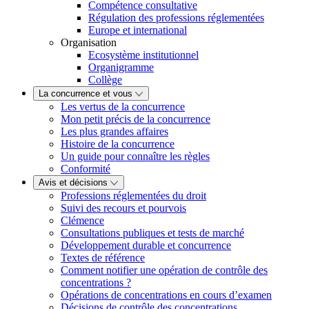
Compétence consultative
Régulation des professions réglementées
Europe et international
Organisation
Ecosystème institutionnel
Organigramme
Collège
La concurrence et vous
Les vertus de la concurrence
Mon petit précis de la concurrence
Les plus grandes affaires
Histoire de la concurrence
Un guide pour connaître les règles
Conformité
Avis et décisions
Professions réglementées du droit
Suivi des recours et pourvois
Clémence
Consultations publiques et tests de marché
Développement durable et concurrence
Textes de référence
Comment notifier une opération de contrôle des
concentrations ?
Opérations de concentrations en cours d’examen
Décisions de contrôle des concentrations