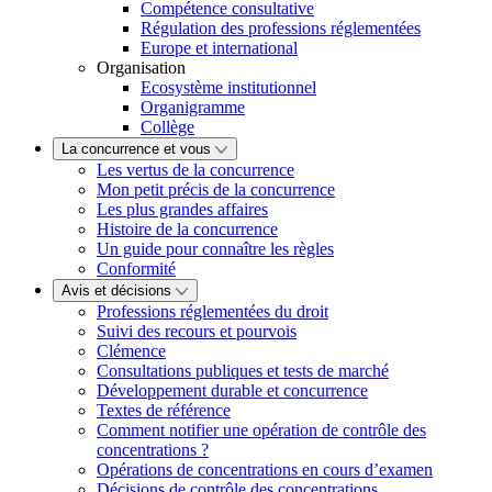
Compétence consultative
Régulation des professions réglementées
Europe et international
Organisation
Ecosystème institutionnel
Organigramme
Collège
La concurrence et vous
Les vertus de la concurrence
Mon petit précis de la concurrence
Les plus grandes affaires
Histoire de la concurrence
Un guide pour connaître les règles
Conformité
Avis et décisions
Professions réglementées du droit
Suivi des recours et pourvois
Clémence
Consultations publiques et tests de marché
Développement durable et concurrence
Textes de référence
Comment notifier une opération de contrôle des
concentrations ?
Opérations de concentrations en cours d’examen
Décisions de contrôle des concentrations