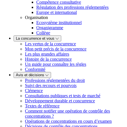
Compétence consultative
Régulation des professions réglementées
Europe et international
Organisation
Ecosystème institutionnel
Organigramme
Collège
La concurrence et vous
Les vertus de la concurrence
Mon petit précis de la concurrence
Les plus grandes affaires
Histoire de la concurrence
Un guide pour connaître les règles
Conformité
Avis et décisions
Professions réglementées du droit
Suivi des recours et pourvois
Clémence
Consultations publiques et tests de marché
Développement durable et concurrence
Textes de référence
Comment notifier une opération de contrôle des
concentrations ?
Opérations de concentrations en cours d’examen
Décisions de contrôle des concentrations