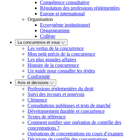
Compétence consultative
Régulation des professions réglementées
Europe et international
Organisation
Ecosystème institutionnel
Organigramme
Collège
La concurrence et vous
Les vertus de la concurrence
Mon petit précis de la concurrence
Les plus grandes affaires
Histoire de la concurrence
Un guide pour connaître les règles
Conformité
Avis et décisions
Professions réglementées du droit
Suivi des recours et pourvois
Clémence
Consultations publiques et tests de marché
Développement durable et concurrence
Textes de référence
Comment notifier une opération de contrôle des
concentrations ?
Opérations de concentrations en cours d’examen
Décisions de contrôle des concentrations