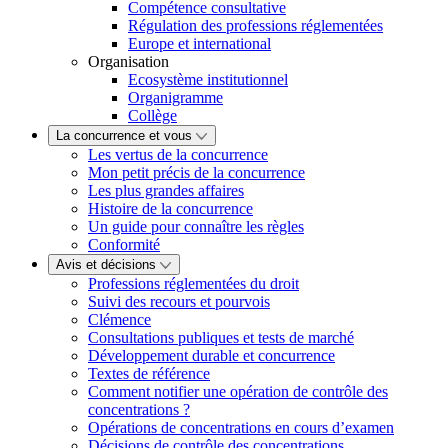
Compétence consultative
Régulation des professions réglementées
Europe et international
Organisation
Ecosystème institutionnel
Organigramme
Collège
La concurrence et vous
Les vertus de la concurrence
Mon petit précis de la concurrence
Les plus grandes affaires
Histoire de la concurrence
Un guide pour connaître les règles
Conformité
Avis et décisions
Professions réglementées du droit
Suivi des recours et pourvois
Clémence
Consultations publiques et tests de marché
Développement durable et concurrence
Textes de référence
Comment notifier une opération de contrôle des
concentrations ?
Opérations de concentrations en cours d’examen
Décisions de contrôle des concentrations