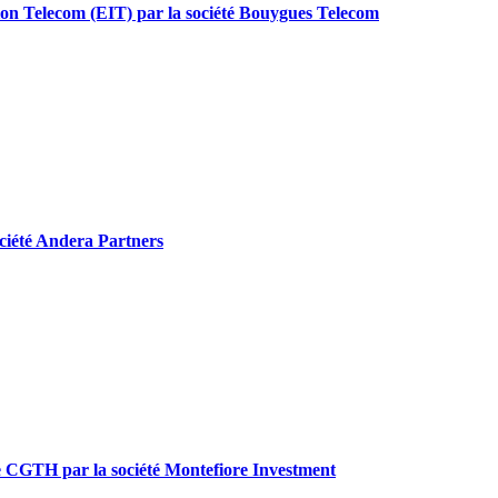
mation Telecom (EIT) par la société Bouygues Telecom
société Andera Partners
Sade CGTH par la société Montefiore Investment