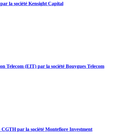
g par la société Kensight Capital
mation Telecom (EIT) par la société Bouygues Telecom
Sade CGTH par la société Montefiore Investment