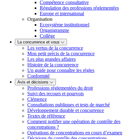
Compétence consultative
Régulation des professions réglementées
Europe et international
Organisation
Ecosystème institutionnel
Organigramme
Collège
La concurrence et vous
Les vertus de la concurrence
Mon petit précis de la concurrence
Les plus grandes affaires
Histoire de la concurrence
Un guide pour connaître les règles
Conformité
Avis et décisions
Professions réglementées du droit
Suivi des recours et pourvois
Clémence
Consultations publiques et tests de marché
Développement durable et concurrence
Textes de référence
Comment notifier une opération de contrôle des
concentrations ?
Opérations de concentrations en cours d’examen
Décisions de contrôle des concentrations