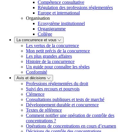
Compétence consultative
Régulation des professions réglementées
Europe et international
Organisation
Ecosystème institutionnel
Organigramme
Collège
La concurrence et vous
Les vertus de la concurrence
Mon petit précis de la concurrence
Les plus grandes affaires
Histoire de la concurrence
Un guide pour connaître les règles
Conformité
Avis et décisions
Professions réglementées du droit
Suivi des recours et pourvois
Clémence
Consultations publiques et tests de marché
Développement durable et concurrence
Textes de référence
Comment notifier une opération de contrôle des
concentrations ?
Opérations de concentrations en cours d’examen
Décisions de contrôle des concentrations