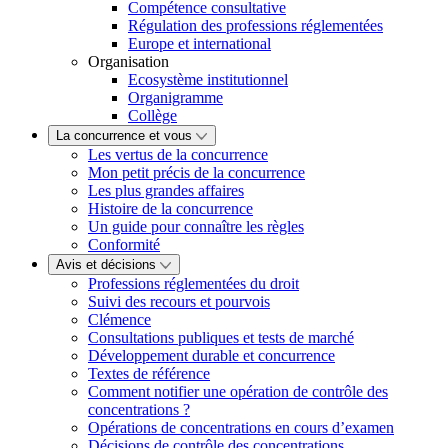
Compétence consultative
Régulation des professions réglementées
Europe et international
Organisation
Ecosystème institutionnel
Organigramme
Collège
La concurrence et vous
Les vertus de la concurrence
Mon petit précis de la concurrence
Les plus grandes affaires
Histoire de la concurrence
Un guide pour connaître les règles
Conformité
Avis et décisions
Professions réglementées du droit
Suivi des recours et pourvois
Clémence
Consultations publiques et tests de marché
Développement durable et concurrence
Textes de référence
Comment notifier une opération de contrôle des
concentrations ?
Opérations de concentrations en cours d’examen
Décisions de contrôle des concentrations