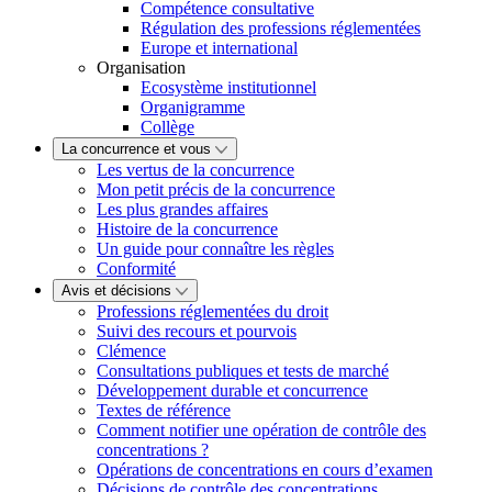
Compétence consultative
Régulation des professions réglementées
Europe et international
Organisation
Ecosystème institutionnel
Organigramme
Collège
La concurrence et vous
Les vertus de la concurrence
Mon petit précis de la concurrence
Les plus grandes affaires
Histoire de la concurrence
Un guide pour connaître les règles
Conformité
Avis et décisions
Professions réglementées du droit
Suivi des recours et pourvois
Clémence
Consultations publiques et tests de marché
Développement durable et concurrence
Textes de référence
Comment notifier une opération de contrôle des
concentrations ?
Opérations de concentrations en cours d’examen
Décisions de contrôle des concentrations