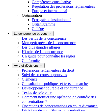
Compétence consultative
Régulation des professions réglementées
Europe et international
Organisation
Ecosystème institutionnel
Organigramme
Collège
La concurrence et vous
Les vertus de la concurrence
Mon petit précis de la concurrence
Les plus grandes affaires
Histoire de la concurrence
Un guide pour connaître les règles
Conformité
Avis et décisions
Professions réglementées du droit
Suivi des recours et pourvois
Clémence
Consultations publiques et tests de marché
Développement durable et concurrence
Textes de référence
Comment notifier une opération de contrôle des
concentrations ?
Opérations de concentrations en cours d’examen
Décisions de contrôle des concentrations