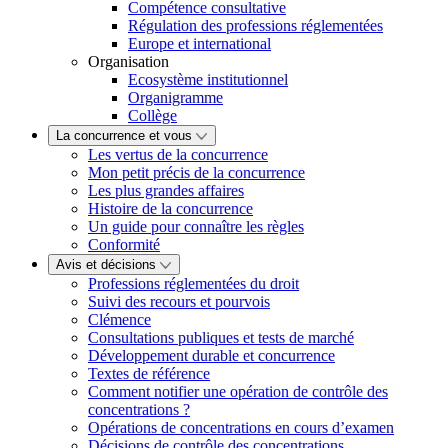
Compétence consultative
Régulation des professions réglementées
Europe et international
Organisation
Ecosystème institutionnel
Organigramme
Collège
La concurrence et vous
Les vertus de la concurrence
Mon petit précis de la concurrence
Les plus grandes affaires
Histoire de la concurrence
Un guide pour connaître les règles
Conformité
Avis et décisions
Professions réglementées du droit
Suivi des recours et pourvois
Clémence
Consultations publiques et tests de marché
Développement durable et concurrence
Textes de référence
Comment notifier une opération de contrôle des
concentrations ?
Opérations de concentrations en cours d’examen
Décisions de contrôle des concentrations